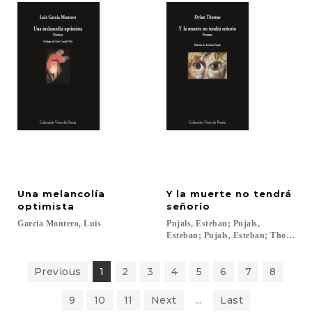
Una melancolía
Y la muerte no tendrá
optimista
señorío
García
Montero,
Luis
Pujals, Esteban; Pujals,
Esteban; Pujals, Esteban; Thomas, D
Previous
1
2
3
4
5
6
7
8
9
10
11
Next
...
Last