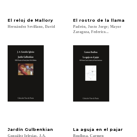
El
reloj
de
Mallory
El
rostro
de
la
llama
Hernández
Sevillano,
David
Padrón, Justo Jorge; Mayor
Zaragoza, Federico...
Jardín
Gulbenkian
La
aguja
en
el
pajar
González
Iglesias,
J.A.
Boullosa,
Carmen