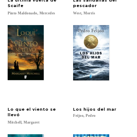
La última vuelta de
Las sandalias del
Scaife
pescador
Pinto
Maldonado,
Mercedes
West,
Morris
Lo que el viento se
Los
hijos
del
mar
llevó
Feijoo,
Pedro
Mitchell,
Margaret