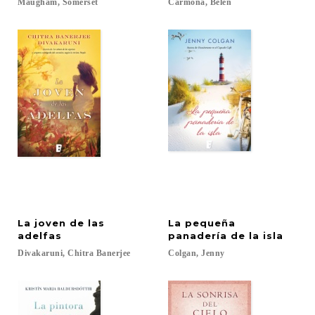
Maugham,
Somerset
Carmona,
Belén
La joven de las
La pequeña
adelfas
panadería de la isla
Divakaruni,
Chitra
Banerjee
Colgan,
Jenny